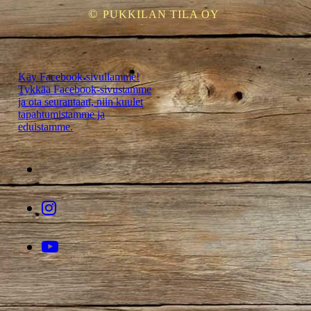
©
PUKKILAN TILA OY
Käy Facebook-sivullamme!
Tykkää Facebook-sivustamme
ja ota seurantaan, niin kuulet
tapahtumistamme ja
eduistamme.