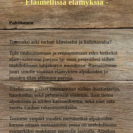
- Eläimellisiä elämyksiä -
Palvelumme
Tuntuuko arki turhan kiireiseltä ja kuluttavalta?
Tule rauhoittumaan ja rentoutumaan edes hetkeksi
elämyksiemme parissa tai anna ystävällesi siihen
mahdollisuus lahjakortin muodossa. Räätälöimme
juuri sinulle sopivan elämyksen alpakoiden ja
muiden tilan eläimien parissa.
Tilallamme pääset tutustumaan näihin ihastuttaviin,
hauskoihin sekä pehmeisiin eläimiin. Saat tietoa
alpakoista ja niiden kasvatuksesta, sekä näet sata
vuotta vanhan rakennusmiljöön.
Teemme ympäri vuoden metsäretkiä alpakoiden
kanssa omaan metsäämme, jossa on mahdollisuus
esimerkiksi makkaran paistolle laavulla. Alpakan