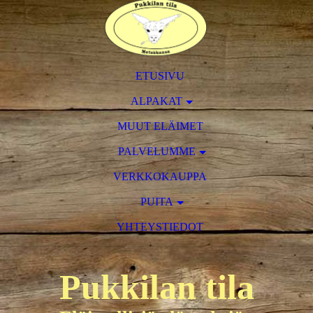
ETUSIVU
ALPAKAT
MUUT ELÄIMET
PALVELUMME
VERKKOKAUPPA
PUITA
YHTEYSTIEDOT
Pukkilan tila