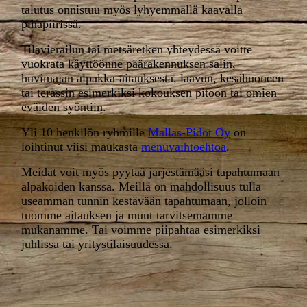
talutus onnistuu myös lyhyemmällä kaavalla
pihapiirissä.
Tilavierailun tai metsäretken yhteydessä voitte
vuokrata käyttöönne päärakennuksen salin,
huvimajan alpakka-aitauksesta, laavun, kesähuoneen
tai terassin esimerkiksi kokouksen pitoon tai omien
eväiden syöntiin.
Yli 10 henkilön ryhmille
Mallas-Pidot Oy
on
loihtinut viisi maukasta
menuvaihtoehtoa
.
Meidät voit myös pyytää järjestämääsi tapahtumaan
alpakoiden kanssa. Meillä on mahdollisuus tulla
useamman tunnin kestävään tapahtumaan, jolloin
tuomme aitauksen ja muut tarvitsemamme
mukanamme. Tai voimme piipahtaa esimerkiksi
juhlissa tai yritystilaisuudessa.