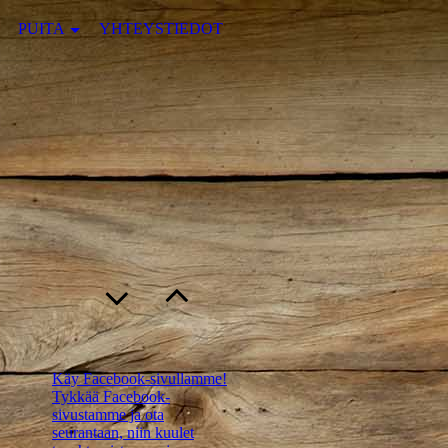
PUITA
YHTEYSTIEDOT
Käy Facebook-sivullamme!
Tykkää Facebook-
sivustamme ja ota
seurantaan, niin kuulet