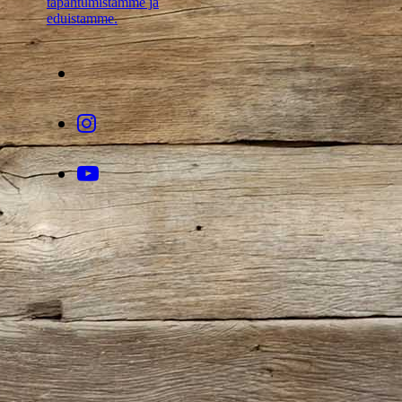
tapahtumistamme ja
eduistamme.