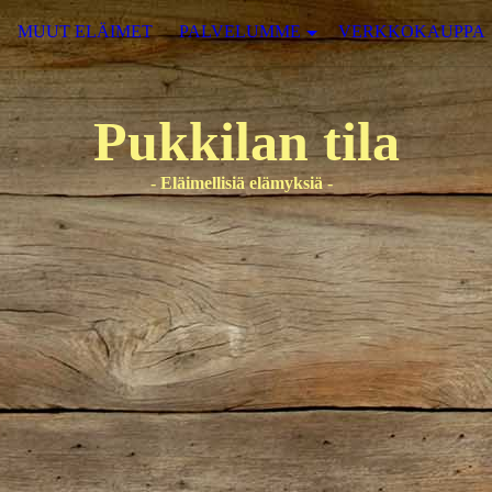
MUUT ELÄIMET
PALVELUMME
VERKKOKAUPPA
Pukkilan tila
- Eläimellisiä elämyksiä -